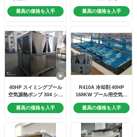
最高の価格を入手
最高の価格を入手
40HP スイミングプール
R410A 冷却剤 40HP
空気源熱ポンプ 304 シー
168KW プール用空気源
トメタル 304 シェルチタ
熱ポンプ
最高の価格を入手
最高の価格を入手
ンチューブ