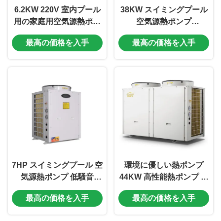
6.2KW 220V 室内プール
38KW スイミングプール
用の家庭用空気源熱ポン
空気源熱ポンプ
プ
3N/220V/60HZ 低騒音操
最高の価格を入手
最高の価格を入手
作
7HP スイミングプール 空
環境に優しい熱ポンプ
気源熱ポンプ 低騒音
44KW 高性能熱ポンプ プ
3/380V/50Hz 電源
ール
最高の価格を入手
最高の価格を入手