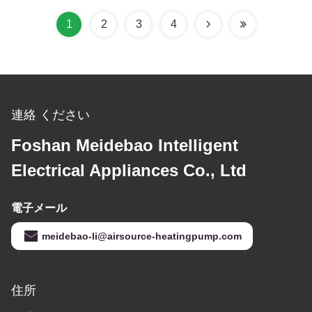
1
2
3
4
連絡 ください
Foshan Meidebao Intelligent
Electrical Appliances Co., Ltd
電子メール
meidebao-li@airsource-heatingpump.com
住所