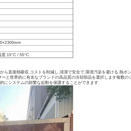
00×2300mm
15°C / 55°C
から直接熱吸収,コストを削減し,清潔で安全で,環境汚染を避ける.熱ポ
サーと世界的に有名なブランドの高品質の冷却部品を選択します複数のシ
率的にシステムの頻繁な起動を保護することができます.