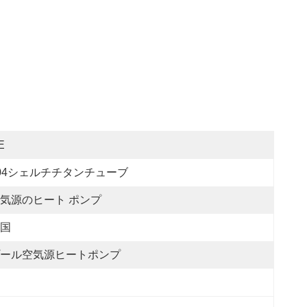
E
04シェルチチタンチューブ
気源のヒート ポンプ
国
ール空気源ヒートポンプ