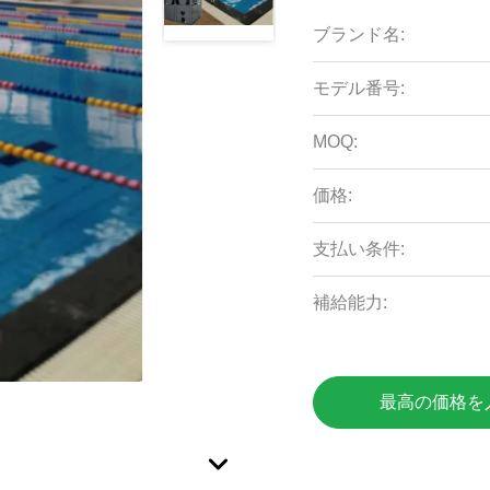
ブランド名:
モデル番号:
MOQ:
価格:
支払い条件:
補給能力:
最高の価格を