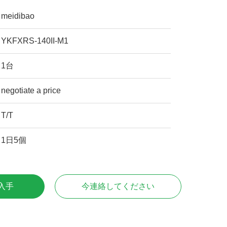
meidibao
YKFXRS-140II-M1
1台
negotiate a price
T/T
1日5個
入手
今連絡してください