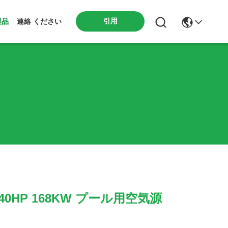
引用
製品
連絡 ください
 40HP 168KW プール用空気源