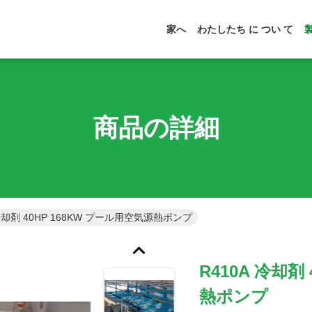
家へ
わたしたち に つい て
商品の詳細
 冷却剤 40HP 168KW プール用空気源熱ポンプ
R410A 冷却剤
熱ポンプ