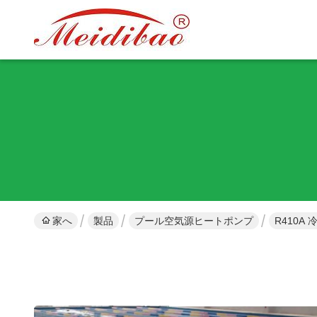
家へ
製品
プール空気源ヒートポンプ
R410A