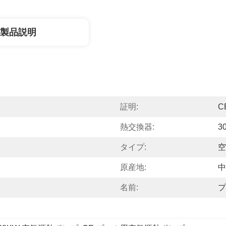
製品説明
証明:
C
熱交換器:
3
タイプ:
空
原産地:
中
名前:
プ