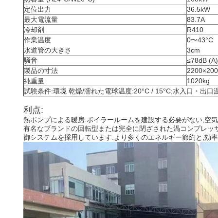
定位出力
36.5kW
最大電流量
83.7A
冷却剤
R410
作業温度
0〜43°C
水道管の大きさ
3cm
騒音
≤78dB (A)
製品の寸法
2200×20
純重量
1020kg
試験条件:環境 乾燥/濡れた電球温度:20°C / 15°C;水入口・出口温度:
利点:
熱ポンプによる暖房:ボイラールームを建設する必要がない,空気
有名なブランドの回転型または完全に閉ざされた渦コンプレッ
御システムを採用しています.より多くのエネルギー節約と,効