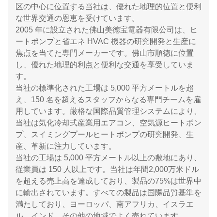
区の中心に位置する当社は、優れた地理的位置と便利
な世界交通の恩恵を受けています。
2005 年に設立された佛山美徳宝電器有限公司は、ヒ
ートポンプと省エネ HVAC 機器の研究開発と生産に
焦点を当てた専門メーカーです。佛山市順徳に位置
し、優れた地理的利点と便利な交通を享受していま
す。
当社の標準化された工場は 5,000 平方メートルを超
え、150 名を超えるスタッフからなる専門チームを雇
用しています。厳格な国際品質管理システムにより、
当社は気化冷却式産業用エアコン、空気源ヒートポン
プ、スイミングプールヒートポンプの研究開発、生
産、革新に注力しています。
当社の工場は 5,000 平方メートル以上の敷地にあり、
従業員は 150 人以上です。当社は年間2,000万米ドル
を超える売上高を達成しており、製品の75%は世界中
に輸出されています。すべての製品は国際品質基準を
満たしており、ヨーロッパ、南アフリカ、イスラエ
ル、インド、その他の地域でよく売れています。