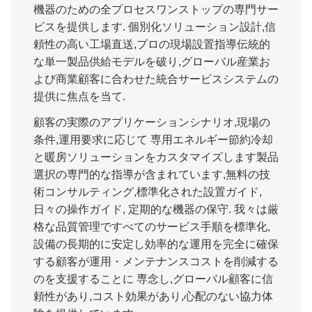
機器のための全プロセスワンストップの専門サー
ビスを提供します. 個別化ソリューション設計,信
頼性の高い工場直送,プロの現場設置指導伝統的
な単一製品供給モデルを破り,グローバル産業お
よび商業顧客に合わせた統合サービスシステムの
提供に焦点を当て.
顧客の実際のアプリケーションシナリオ,現場の
条件,運用要求に応じて 専用エネルギー節約冷却
と暖房ソリューションをカスタマイズします製品
選択の専門的な指導が含まれています,無料の技
術コンサルティング,標準化された設置ガイド,
日々の操作ガイド, 定期的な機器の保守. 我々は厳
格な品質管理ですべてのサービス手順を標準化,
設備の長期的に安定し効率的な運用を完全に確保
する顧客が運用・メンテナンスコストを削減する
のを支援することに 専念し,グローバル顧客に信
頼性があり,コスト効果があり,心配のない協力体