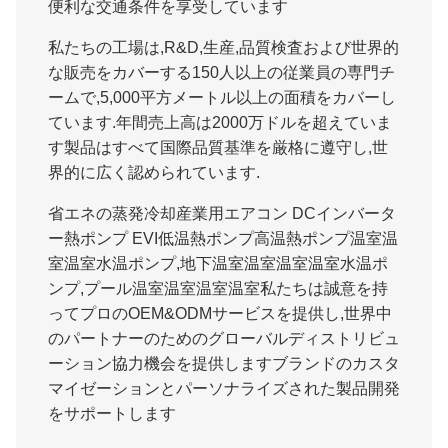
便利な交通条件を享受しています
私たちの工場は,R&D,生産,品質検査および世界的
な販売をカバーする150人以上の従業員の専門チ
ームで,5,000平方メートル以上の面積をカバーし
ています.年間売上高は2000万ドルを超えていま
す製品はすべて国際品質基準を厳格に遵守し,世
界的に広く認められています.
省エネの蒸発冷却産業用エアコン DCインバータ
ー熱ポンプ EVI低温熱ポンプ高温熱ポンプ温室温
室温室水温ポンプ,地下温室温室温室温室水温ポ
ンプ,プール温室温室温室温室私たちは誠意を持
ってプロのOEM&ODMサービスを提供し,世界中
のパートナーのためのグローバルディストリビュ
ーション協力機会を提供しますブランドのカスタ
マイゼーションとパーソナライズされた製品開発
をサポートします