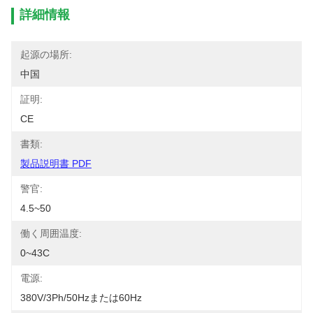
詳細情報
起源の場所:
中国
証明:
CE
書類:
製品説明書 PDF
警官:
4.5~50
働く周囲温度:
0~43C
電源:
380V/3Ph/50Hzまたは60Hz