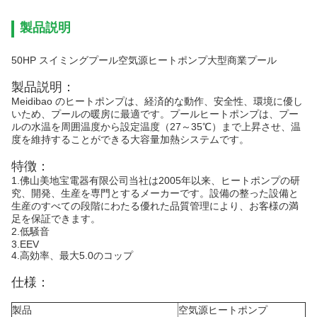
製品説明
50HP スイミングプール空気源ヒートポンプ大型商業プール
製品説明：
Meidibao のヒートポンプは、経済的な動作、安全性、環境に優し
いため、プールの暖房に最適です。プールヒートポンプは、プー
ルの水温を周囲温度から設定温度（27～35℃）まで上昇させ、温
度を維持することができる大容量加熱システムです。
特徴：
1.佛山美地宝電器有限公司当社は2005年以来、ヒートポンプの研
究、開発、生産を専門とするメーカーです。設備の整った設備と
生産のすべての段階にわたる優れた品質管理により、お客様の満
足を保証できます。
2.低騒音
3.EEV
4.高効率、最大5.0のコップ
仕様：
製品
空気源ヒートポンプ