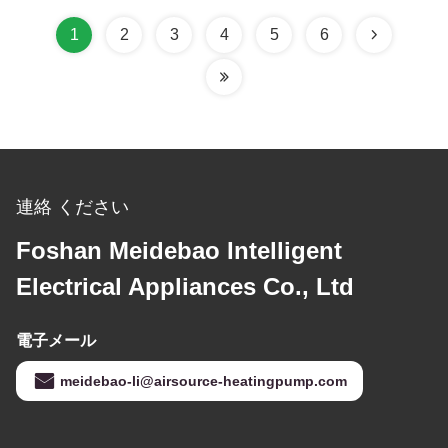
1
2
3
4
5
6
連絡 ください
Foshan Meidebao Intelligent
Electrical Appliances Co., Ltd
電子メール
meidebao-li@airsource-heatingpump.com