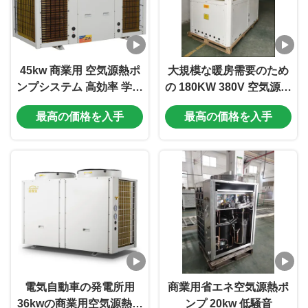
45kw 商業用 空気源熱ポ
大規模な暖房需要のため
ンプシステム 高効率 学校
の 180KW 380V 空気源熱
用
ポンプ
最高の価格を入手
最高の価格を入手
電気自動車の発電所用
商業用省エネ空気源熱ポ
36kwの商業用空気源熱ポ
ンプ 20kw 低騒音