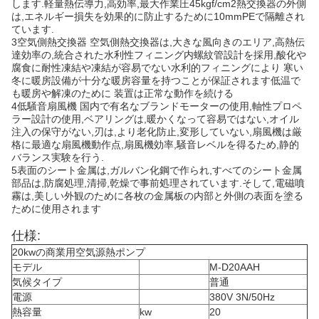
します.軽量熱伝導力,高効率,最大作業圧45kgf/cm2熱交換器の外側
は,エネルギー損失を効果的に防止するために10mmPEで隔離され
ています.
3空気側熱交換器 空気側熱交換器は,大きな風向きのエリア,高熱伝
達効率の,統合された水利性フィニング内螺紋管設計を採用,酸化や
腐食に耐性凍結や凍結が容易でない水利的フィニングにより 寒い
冬に暖房設備が十分な暖房容量を持つことが保証されます低温で
も暖房や解凍のために 装置は正常な動作を続ける
4低騒音扇風機 国内で有名なブランドモーターの使用,軸性プロペ
ラー設計の使用,ベアリングは,暖かくなって容易ではない,オイル
注入の保守がない,刃は,より老化防止,変形していない,扇風機は厳
格に最適な扇風機動作点,扇風機効率,騒音レベルを得るため,静的
バランス実験を行う.
5表面のシート金属は,ガルバン化鋼で作られ,すべてのシート金属
部品は,防腐処理,清掃,乾燥で事前処理されています.そして,電磁噴
霧は,美しい外観のために各枚の金属板の内部と外側の表面を塗る
ために使用されます
仕様:
20kwの商業用空気源熱ポンプ
モデル
M-D20AAH
気候タイプ
普通
電源
380V 3N/50Hz
熱容量
kw
20