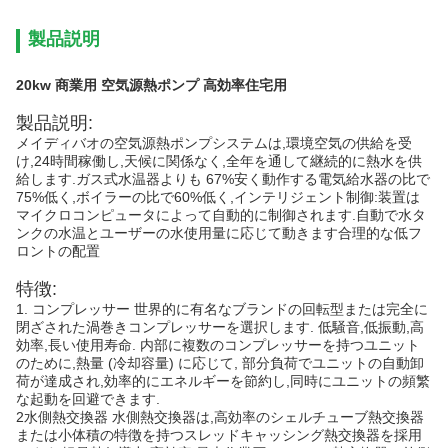
製品説明
20kw 商業用 空気源熱ポンプ 高効率住宅用
製品説明:
メイディバオの空気源熱ポンプシステムは,環境空気の供給を受
け,24時間稼働し,天候に関係なく,全年を通して継続的に熱水を供
給します.ガス式水温器よりも 67%安く動作する電気給水器の比で
75%低く,ボイラーの比で60%低く,インテリジェント制御:装置は
マイクロコンピュータによって自動的に制御されます.自動で水タ
ンクの水温とユーザーの水使用量に応じて動きます合理的な低フ
ロントの配置
特徴:
1. コンプレッサー 世界的に有名なブランドの回転型または完全に
閉ざされた渦巻きコンプレッサーを選択します. 低騒音,低振動,高
効率,長い使用寿命. 内部に複数のコンプレッサーを持つユニット
のために,熱量 (冷却容量) に応じて, 部分負荷でユニットの自動卸
荷が達成され,効率的にエネルギーを節約し,同時にユニットの頻繁
な起動を回避できます.
2水側熱交換器 水側熱交換器は,高効率のシェルチューブ熱交換器
または小体積の特徴を持つスレッドキャッシング熱交換器を採用