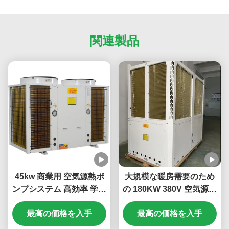
関連製品
45kw 商業用 空気源熱ポ
大規模な暖房需要のため
ンプシステム 高効率 学校
の 180KW 380V 空気源熱
用
ポンプ
最高の価格を入手
最高の価格を入手