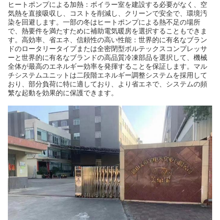
ヒートポンプによる加熱：ボイラー室を建設する必要がなく、空
気熱を直接吸収し、コストを削減し、クリーンで安全で、環境汚
染を回避します。一部の冬はヒートポンプによる熱不足の場所
で、熱要件を満たすために補助電気暖房を選択することもできま
す。高効率、省エネ、信頼性の高い性能：世界的に有名なブラン
ドのロータリータイプまたは全密閉型ボルテックスコンプレッサ
ーと世界的に有名なブランドの高品質冷凍部品を選択して、機械
全体が最高のエネルギー効率を発揮することを保証します。マル
チシステムユニットは二段階エネルギー調整システムを採用して
おり、部分負荷に特に適しており、より省エネで、システムの頻
繁な起動を効果的に保護できます。