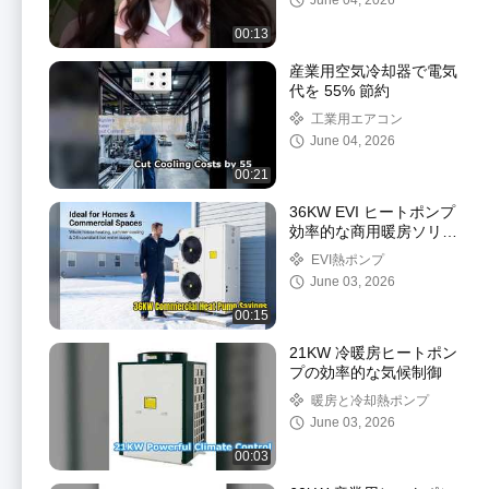
June 04, 2026
00:13
産業用空気冷却器で電気
代を 55% 節約
工業用エアコン
June 04, 2026
00:21
36KW EVI ヒートポンプ
効率的な商用暖房ソリュ
ーション
EVI熱ポンプ
June 03, 2026
00:15
21KW 冷暖房ヒートポン
プの効率的な気候制御
暖房と冷却熱ポンプ
June 03, 2026
00:03