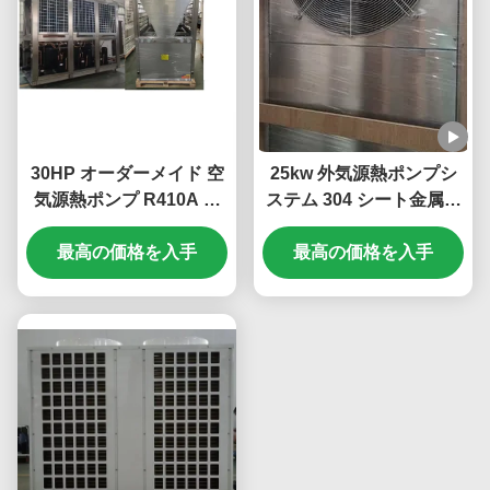
30HP オーダーメイド 空
25kw 外気源熱ポンプシ
気源熱ポンプ R410A 冷
ステム 304 シート金属材
却剤とスクロール圧縮水
料
最高の価格を入手
泳池
最高の価格を入手