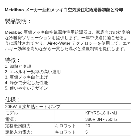
Meidibao メーカー亜鉛メッキ白空気源住宅給湯器加熱と冷却
製品説明：
Meidibao 亜鉛メッキ白空気源住宅用給湯器は、家庭向けの効率的
な冷暖房ソリューションを提供します。一年中快適に過ごせるよ
うに設計されており、Air-to-Water テクノロジーを使用して、エネ
ルギー効率を高めながら一貫した温水と温度制御を提供します。
特徴：
1. 加熱と冷却
2. エネルギー効率の高い運用
3. 亜鉛メッキ白仕上げ
4. 静かで安定した性能
5. 使いやすいデザイン
仕様：
20KW 直接加熱ヒートポンプ
モデル：
KFYRS-18Ⅱ-M1
電源：
380V 3N～/50Hz
定格暖房能力:
キロワット
20
定格入力電力:
キロワット
5