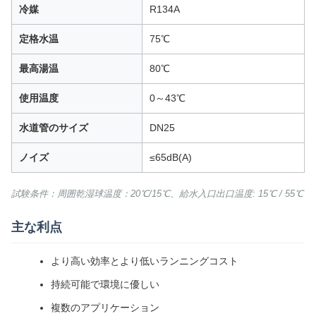
冷媒
R134A
定格水温
75℃
最高湯温
80℃
使用温度
0～43℃
水道管のサイズ
DN25
ノイズ
≤65dB(A)
試験条件：周囲乾湿球温度：20℃/15℃、給水入口出口温度: 15℃ / 55℃
主な利点
より高い効率とより低いランニングコスト
持続可能で環境に優しい
複数のアプリケーション