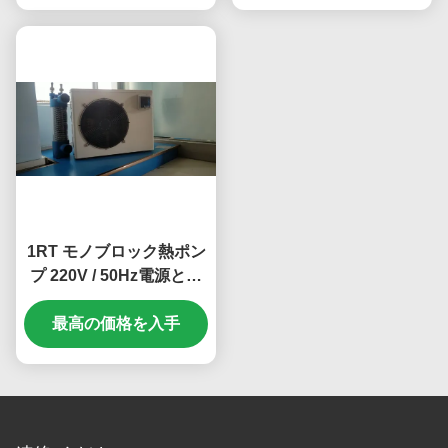
1RT モノブロック熱ポン
プ 220V / 50Hz電源と家
庭や魚池冷却のためのコ
最高の価格を入手
ンパクトな設計