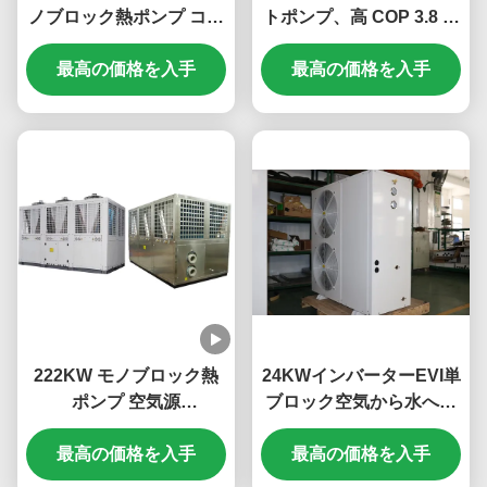
ノブロック熱ポンプ コン
トポンプ、高 COP 3.8 ～
パクトな設計と複数の保
4.6、ステンレス鋼構造、
最高の価格を入手
護
最高の価格を入手
低騒音 ≤60dB
222KW モノブロック熱
24KWインバーターEVI単
ポンプ 空気源
ブロック空気から水への
3N/380V/50Hz 電源
熱ポンプ 3N 380V 50HZ
最高の価格を入手
エネルギー効率の良い加
最高の価格を入手
熱のために