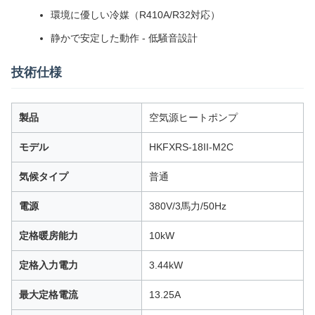
環境に優しい冷媒（R410A/R32対応）
静かで安定した動作 - 低騒音設計
技術仕様
製品
空気源ヒートポンプ
モデル
HKFXRS-18II-M2C
気候タイプ
普通
電源
380V/3馬力/50Hz
定格暖房能力
10kW
定格入力電力
3.44kW
最大定格電流
13.25A