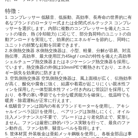
特徴：
1. コンプレッサー 低騒音、低振動、高効率、長寿命の世界的に有
名なブランドのロータリー式または全閉式ボルテックス コンプレ
ッサーを選択します。内部に複数のコンプレッサーを備えたユニ
ットの場合、熱 (冷却能力) に応じて、部分負荷時のユニットの自
動アンロードを実現して、効果的にエネルギーを節約し、同時に
ユニットの頻繁な起動を回避できます。
2.水側熱交換器 水側熱交換器は、小型、軽量、分解が容易、対流
熱伝導、高効率、最大使用圧力45kgf / cm2の特性を備えた高効率
シェルチューブ熱交換器またはネジケーシング熱交換器を採用し
ています。熱交換器の外側は10mmPEで断熱されており、エネル
ギー損失を効果的に防ぎます。
3. 空気側熱交換器 空気側熱交換器は、風上面積が広く、伝熱効率
が高く、酸化や腐食に強く、結露や着霜が起こりにくい親水性フ
ィンを採用した一体型親水性フィン付き内ねじ管設計を採用して
おり、冬季の寒い季節でも十分な暖房能力を確保し、低温時でも
暖房・除霜運転が正常に行えます。
4.低騒音ファンは国内の有名ブランドモーターを使用し、アキシ
ャルインペラ設計を使用し、ベアリングは加熱しにくく、オイル
注入メンテナンスが不要で、ブレードはより老化防止で、変形し
ません。ファンは厳密に静的バランス実験を行って、最良のファ
ン動作点、ファン効率、騒音レベルを取得します。
5. 筐体材質 外装板金は亜鉛メッキ鋼板を使用し、各板金部品は事