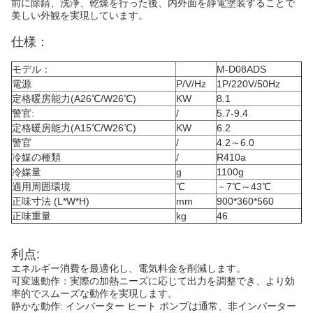
前に除錆、洗浄、乾燥を行った後、内外面を静電塗装することで
美しい外観を実現しています。
仕様：
モデル：
M-D08ADS
電源
P/V/Hz
1P/220V/50Hz
定格暖房能力(A26℃/W26℃)
KW
8.1
警官:
/
5.7-9.4
定格暖房能力(A15℃/W26℃)
KW
6.2
警官
/
4.2～6.0
冷媒の種類
/
R410a
冷媒量
g
1100g
適用周囲環境
℃
－7℃～43℃
正味寸法 (L*W*H)
mm
900*360*560
正味重量
kg
46
利点:
エネルギー消費を最適化し、電気料金を削減します。
可変速動作：実際の加熱ニーズに応じて出力を調整でき、より効
率的でスムーズな動作を実現します。
静かな動作: インバーター ヒート ポンプは通常、非インバーター