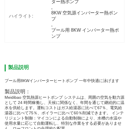
ター熱ポンプ
, 
8KW 空気源インバーター熱ポン
ハイライト:
プ
, 
プール用 8KW インバーター熱ポ
ンプ
製品説明
プール用8KWインバーターヒートポンプ 一年中快適に泳げます
製品説明：
Meidibao 空気熱源ヒートポンプ システムは、周囲の空気を動力源
として 24 時間稼働し、天候に関係なく、年間を通じて継続的に温
水を供給します。運転コストはガス給湯器に比べて67％、電気給
湯器に比べて75％、ボイラーに比べて60％削減できます。 インテ
リジェント制御：マイコンによる自動制御により、水槽の水温や
使用水量に応じて自動運転し、特別な作業をする必要がありませ
ん。ローフロントの合理的な配置