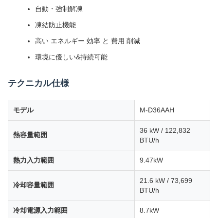
自動・強制解凍
凍結防止機能
高い エネルギー 効率 と 費用 削減
環境に優しい&持続可能
テクニカル仕様
モデル
M-D36AAH
36 kW / 122,832
熱容量範囲
BTU/h
熱力入力範囲
9.47kW
21.6 kW / 73,699
冷却容量範囲
BTU/h
冷却電源入力範囲
8.7kW