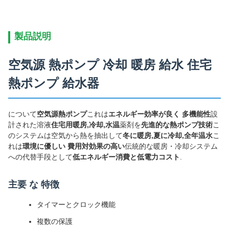
製品説明
空気源 熱ポンプ 冷却 暖房 給水 住宅
熱ポンプ 給水器
について
空気源熱ポンプ
これは
エネルギー効率が良く 多機能性
設
計された溶液
住宅用暖房,冷却,水温
薬剤を
先進的な熱ポンプ技術
こ
のシステムは空気から熱を抽出して
冬に暖房,夏に冷却,全年温水
こ
れは
環境に優しい 費用対効果の高い
伝統的な暖房・冷却システム
への代替手段として
低エネルギー消費と低電力コスト
.
主要 な 特徴
タイマーとクロック機能
複数の保護