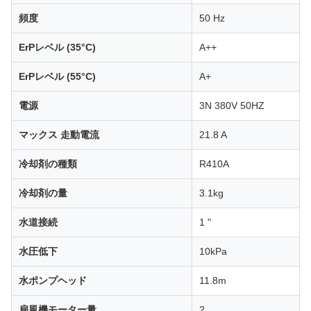
頻度
50 Hz
ErPレベル (35°C)
A++
ErPレベル (55°C)
A+
電源
3N 380V 50HZ
マックス 走動電流
21.8 A
冷却剤の種類
R410A
冷却剤の量
3.1kg
水道接続
1 "
水圧低下
10kPa
水ポンプヘッド
11.8m
扇風機モーター量
2