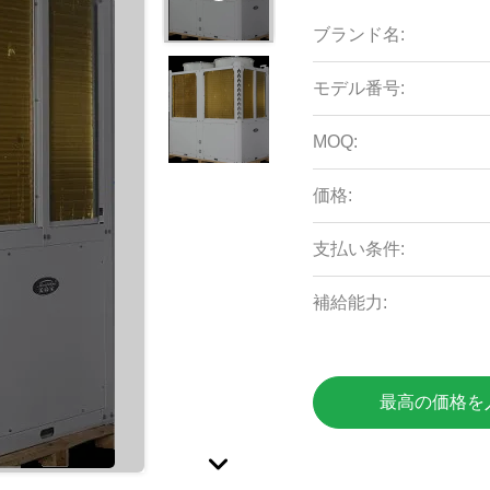
ブランド名:
モデル番号:
MOQ:
価格:
支払い条件:
補給能力:
最高の価格を