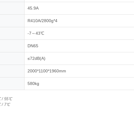
45.9A
R410A/2800g*4
-7～43℃
DN65
≤72dB(A)
2000*1100*1960mm
580kg
 55℃
/ 7℃