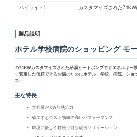
ハイライト:
カスタマイズされた74K
製品説明
ホテル学校病院のショッピング モー
の
74KWカスタマイズされた給湯ヒートポンプ
です
エネルギー
す
安定した信頼できるお湯
のために
ホテル、学校、病院、ショ
ス
。
主な特長
大容量74KW加熱出力
省エネとコスト効率の高いパフォーマンス
環境に優しく持続可能な暖房ソリューション