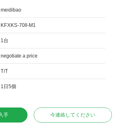
meidibao
KFXKS-70II-M1
1台
negotiate a price
T/T
1日5個
入手
今連絡してください