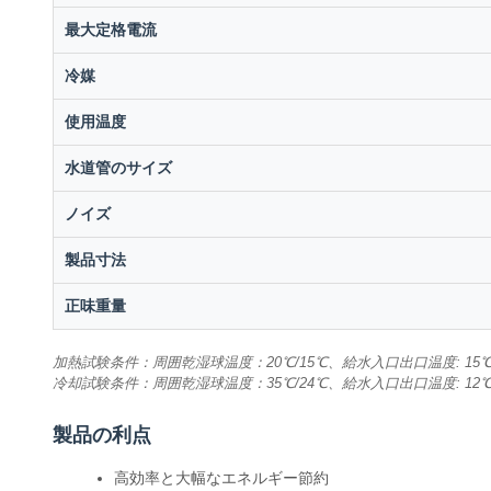
最大定格電流
冷媒
使用温度
水道管のサイズ
ノイズ
製品寸法
正味重量
加熱試験条件：周囲乾湿球温度：20℃/15℃、給水入口出口温度: 15℃ /
冷却試験条件：周囲乾湿球温度：35℃/24℃、給水入口出口温度: 12℃ 
製品の利点
高効率と大幅なエネルギー節約