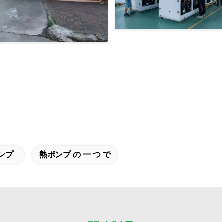
ンプ
熱ポンプ の 一 つ で