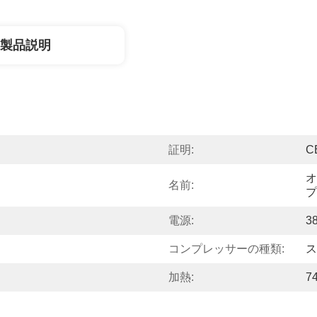
製品説明
証明:
C
オ
名前:
プ
電源:
3
コンプレッサーの種類:
ス
加熱:
7