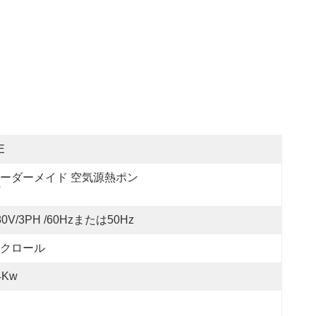
E
ーダーメイド 空気源熱ポン
80V/3PH /60Hzまたは50Hz
クロール
4Kw