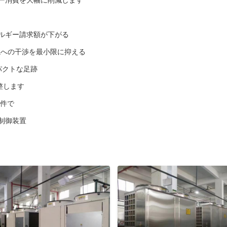
ルギー請求額が下がる
,環境への干渉を最小限に抑える
ンパクトな足跡
整します
条件で
制御装置