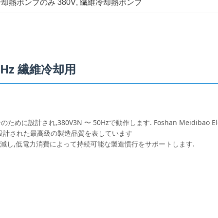
却熱ポンプのみ 380V
, 
繊維冷却熱ポンプ
0Hz 繊維冷却用
,380V3N 〜 50Hzで動作します. Foshan Meidibao Electri
設計された最高級の製造品質を表しています
減し,低電力消費によって持続可能な製造慣行をサポートします.