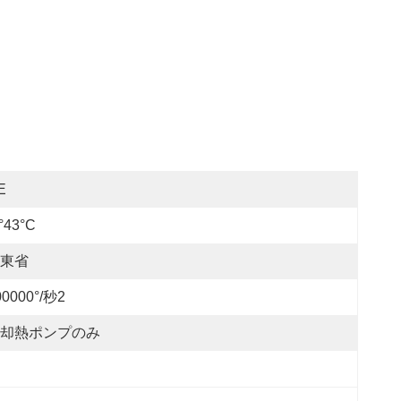
E
°43°C
東省
00000°/秒2
却熱ポンプのみ