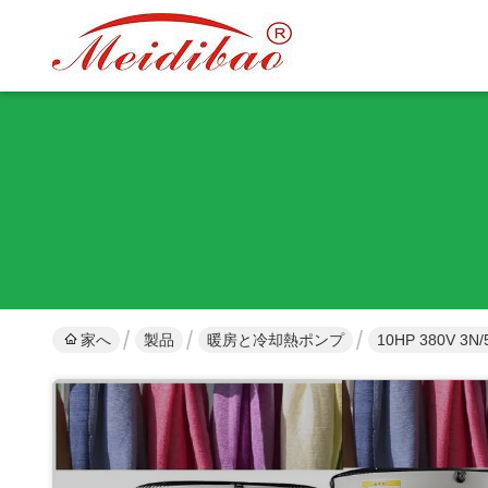
家へ
製品
暖房と冷却熱ポンプ
10HP 380V