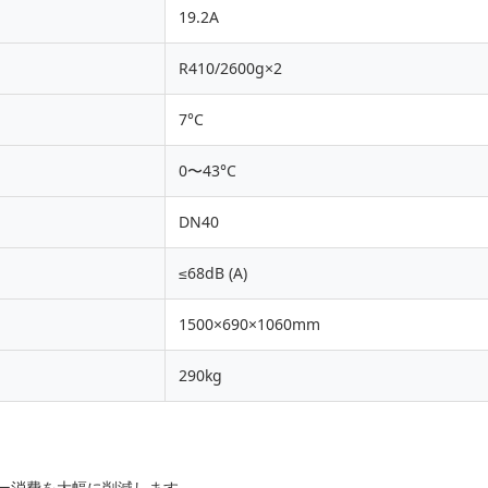
19.2A
R410/2600g×2
7°C
0〜43°C
DN40
≤68dB (A)
1500×690×1060mm
290kg
ー消費を大幅に削減します