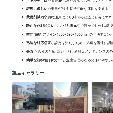
環境に優しい
排出量が減り,持続可能な運用を支える
費用削減
効率的な運用により,時間の経過とともにエネ
静かな作戦
騒音レベル ≤68dB ((A) で静かで動作し
空間 節約 デザイン
1500×690×1060mmの寸法でコ
迅速な対応
必要な設定を満たすために温度を迅速に調
長寿:
耐久性のために設計され 適切なメンテナンスの
簡単な制御:
便利な操作と温度管理のための使いやすい
製品ギャラリー