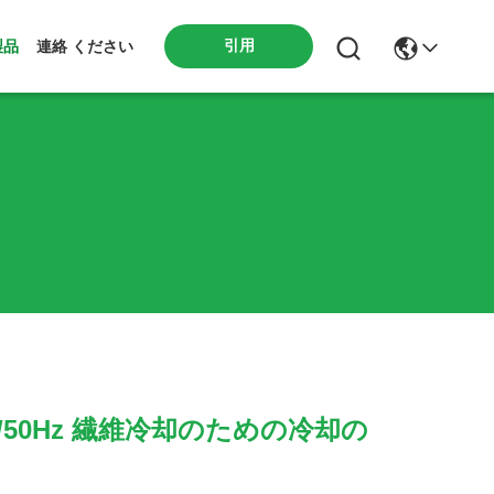
引用
製品
連絡 ください
 3N/50Hz 繊維冷却のための冷却の