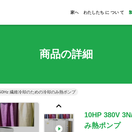
家へ
わたしたち に つい て
商品の詳細
 3N/50Hz 繊維冷却のための冷却のみ熱ポンプ
10HP 380V
み熱ポンプ