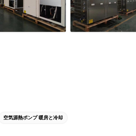
空気源熱ポンプ 暖房と冷却