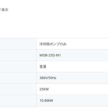
ド表示
冷却熱ポンプのみ
MDB-25II-M1
普通
380V/50Hz
25KW
10.86kW