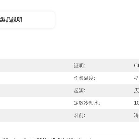
製品説明
証明:
C
作業温度:
-7
起源:
広
定数冷却水:
1
名前:
冷