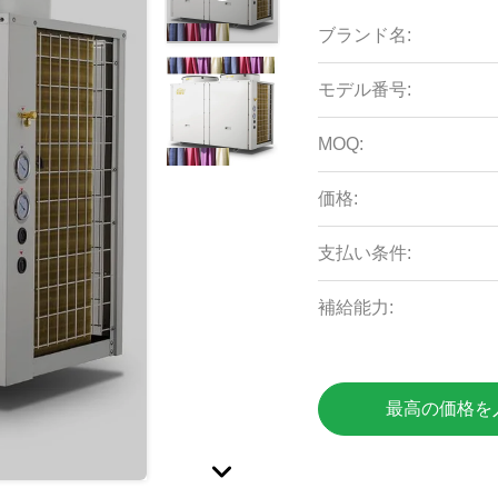
ブランド名:
モデル番号:
MOQ:
価格:
支払い条件:
補給能力:
最高の価格を