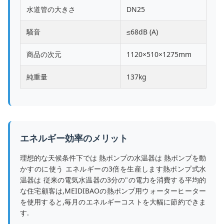
水道管の大きさ
DN25
騒音
≤68dB (A)
商品の次元
1120×510×1275mm
純重量
137kg
エネルギー効率のメリット
理想的な天候条件下では 熱ポンプの水温器は 熱ポンプを動
かすのに使う エネルギーの3倍を生産します熱ポンプ式水
温器は 従来の電気水温器の3分の"の電力を消費する平均的
な住宅顧客は,MEIDIBAOの熱ポンプ用ウォーターヒーター
を使用すると,毎月のエネルギーコストを大幅に節約できま
す.