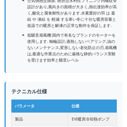
空気側熱交換器: 統合型水利性フィニング内螺紋管
設計があり,風向きの面積が大きく,熱伝達効率が高
く,酸化と腐食耐性があります.水素愛好の羽 は 凝
結 や 凍結 を 軽減 する寒い冬に十分な暖房容量と
低温での暖房と解凍の正常な動作を保証します.
低騒音扇風機:国内で有名なブランドのモーターを
使用します. 軸輪設計,過熱しないベアリング,油の
ないメンテナンス,変形しない老化防止の刃.扇風機
は,最適な作業点のために厳格な静的バランス実験
を受けます効率と騒音レベル
テクニカル仕様
パラメータ
仕様
製品
EVI暖房冷却熱ポンプ