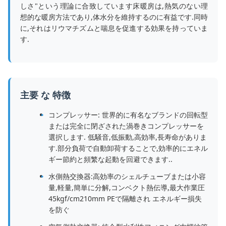
しさ"という理論に合致しています床暖房は,熱気のない理
想的な暖房方法であり,体水分を維持するのに有益です.同時
に,それはリウマチズムと喘息を促進する効果を持っていま
す.
主要 な 特徴
コンプレッサー: 世界的に有名なブランドの回転型
または完全に閉ざされた渦巻きコンプレッサーを
選択します. 低騒音,低振動,高効率,長寿命がありま
す.部分負荷で自動卸荷することで,効率的にエネル
ギー節約と頻繁な起動を回避できます..
水側熱交換器:高効率のシェルチューブまたは小容
量,軽量,簡単に分解,コンベクト熱伝導,最大作業圧
45kgf/cm210mm PEで隔離され エネルギー損失
を防ぐ