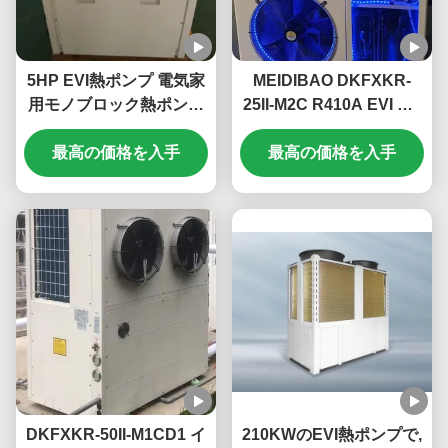
5HP EVI熱ポンプ 電気家
MEIDIBAO DKFXKR-
用モノブロック熱ポンプ
25II-M2C R410A EVI DC
高温 55°Cまで
インバーターヒートポン
最高の価格を入手
プ 50Hz 固定エアソース
最高の価格を入手
ウォーターヒーター
DKFXKR-50II-M1CD1 イ
210KWのEVI熱ポンプで,