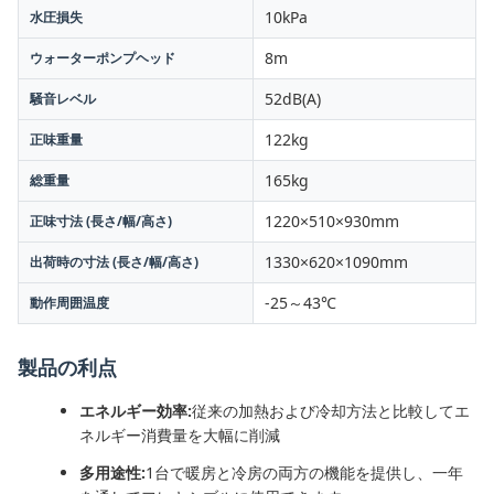
10kPa
水圧損失
8m
ウォーターポンプヘッド
52dB(A)
騒音レベル
122kg
正味重量
165kg
総重量
1220×510×930mm
正味寸法 (長さ/幅/高さ)
1330×620×1090mm
出荷時の寸法 (長さ/幅/高さ)
-25～43℃
動作周囲温度
製品の利点
エネルギー効率:
従来の加熱および冷却方法と比較してエ
ネルギー消費量を大幅に削減
多用途性:
1台で暖房と冷房の両方の機能を提供し、一年