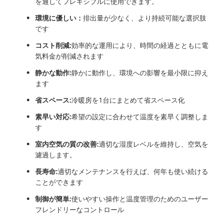
を通してフレキシブルに使用できます。
環境に優しい：
排出量が少なく、より持続可能な選択肢
です
コスト削減:
効率的な運用により、時間の経過とともに電
気料金が削減されます
静かな動作:
静かに動作し、環境への影響を最小限に抑え
ます
省スペース:
冷暖房を1台にまとめて省スペース化
素早い対応:
希望の設定に合わせて温度を素早く調整しま
す
室内空気の質の改善:
適切な湿度レベルを維持し、空気を
濾過します。
長寿命:
適切なメンテナンスを行えば、何年も使い続ける
ことができます
制御が簡単:
使いやすい操作と温度管理のためのユーザー
フレンドリーなコントロール