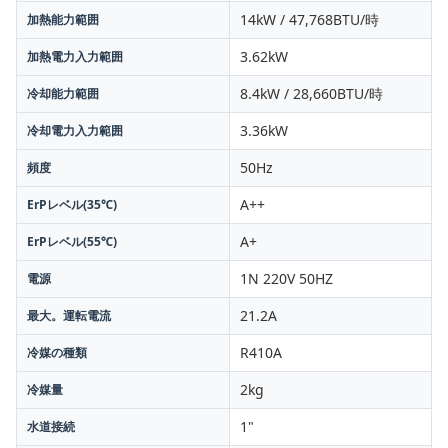
14kW / 47,768BTU/時
加熱能力範囲
3.62kW
加熱電力入力範囲
8.4kW / 28,660BTU/時
冷却能力範囲
3.36kW
冷却電力入力範囲
50Hz
頻度
A++
ErPレベル(35℃)
A+
ErPレベル(55℃)
1N 220V 50HZ
電源
21.2A
最大。運転電流
R410A
冷媒の種類
2kg
冷媒量
1"
水道接続