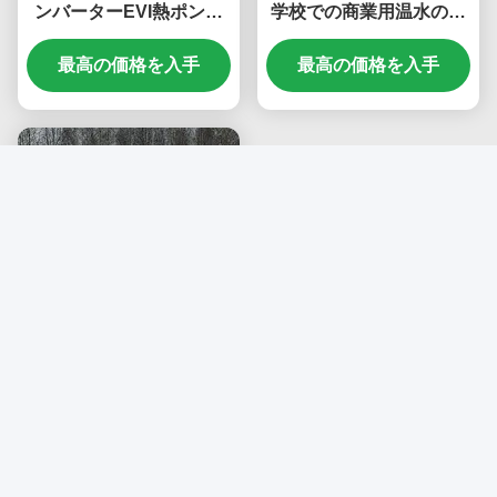
ンバーターEVI熱ポンプ
学校での商業用温水のた
R410A冷却剤 35.5KW 冷
めの防凍機能
却と -25~43°C 動作環境
最高の価格を入手
最高の価格を入手
温度
15KW インバーターEVI
熱ポンプ - エネルギー効
率的で環境に優しい暖
房・冷却システム
最高の価格を入手